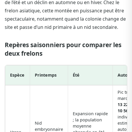
de l’été et un déclin en automne ou en hiver. Chez le
frelon asiatique, cette montée en puissance peut être
spectaculaire, notamment quand la colonie change de
site et passe d’un nid primaire à un nid secondaire.
Repères saisonniers pour comparer les
deux frelons
Espèce
Printemps
Été
Autom
Pic trè
marqué
13 224 
10 561
Expansion rapide
individ
; la population
Nid
estimé
moyenne
embryonnaire
autom