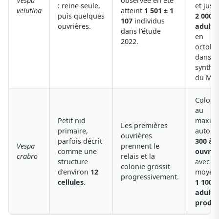
Vespa
observée en été
: reine seule,
et jusq
velutina
atteint
1 501 ± 1
puis quelques
2 000
107
individus
ouvrières.
adulte
dans l’étude
en
2022.
octobr
dans la
synthè
du MN
Coloni
au
Petit nid
maxim
Les premières
primaire,
autour
ouvrières
parfois décrit
300 à 
Vespa
prennent le
comme une
ouvriè
crabro
relais et la
structure
avec e
colonie grossit
d’environ
12
moyen
progressivement.
cellules
.
1 100
adulte
produi