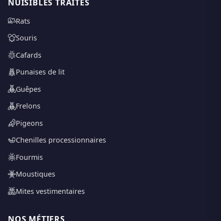
NUISIBLES TRAITÉS
Rats
Souris
Cafards
Punaises de lit
Guêpes
Frelons
Pigeons
Chenilles processionnaires
Fourmis
Moustiques
Mites vestimentaires
NOS MÉTIERS