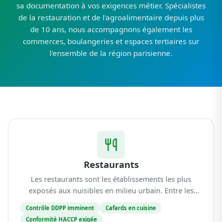
sa documentation à vos exigences métier. Spécialistes
de la restauration et de l'agroalimentaire depuis plus
de 10 ans, nous accompagnons également les
commerces, boulangeries et espaces tertiaires sur
l'ensemble de la région parisienne.
Restaurants
Les restaurants sont les établissements les plus
exposés aux nuisibles en milieu urbain. Entre les
livraisons quotidiennes, le stockage de denrées
Contrôle DDPP imminent
Cafards en cuisine
alimentaires, les réseaux d'évacuation et la proximit...
Conformité HACCP exigée