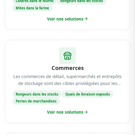
Cafards dans le fournil
Rongeurs dans les stocks
farines, sucres, beurres, fruits secs et autres denrées
Mites dans la farine
stockées en ...
Voir nos solutions
Commerces
Les commerces de détail, supermarchés et entrepôts
de stockage sont des cibles privilégiées pour les
nuisibles. Les volumes importants de marchandises,
Rongeurs dans les stocks
Quais de livraison exposés
les quais de livraison régulièrement ouverts et ...
Pertes de marchandises
Voir nos solutions