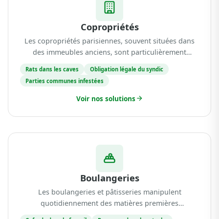
Copropriétés
Les copropriétés parisiennes, souvent situées dans
des immeubles anciens, sont particulièrement
vulnérables aux infestations de rongeurs et
Rats dans les caves
Obligation légale du syndic
d'insectes. Les réseaux de canalisations vétustes, les
Parties communes infestées
caves...
Voir nos solutions
Boulangeries
Les boulangeries et pâtisseries manipulent
quotidiennement des matières premières
particulièrement attractives pour les nuisibles :