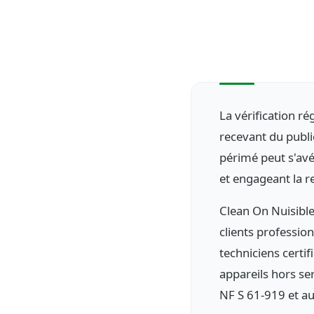
La vérification ré
recevant du publi
périmé peut s'avé
et engageant la r
Clean On Nuisible
clients profession
techniciens certif
appareils hors s
NF S 61-919 et a