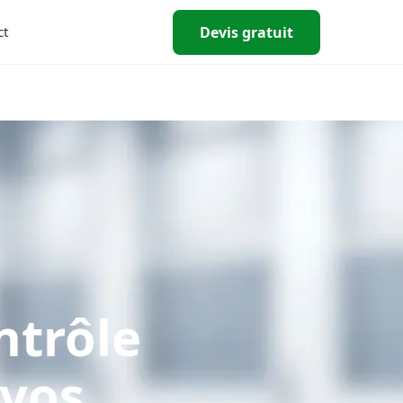
Devis gratuit
ct
ntrôle
 vos