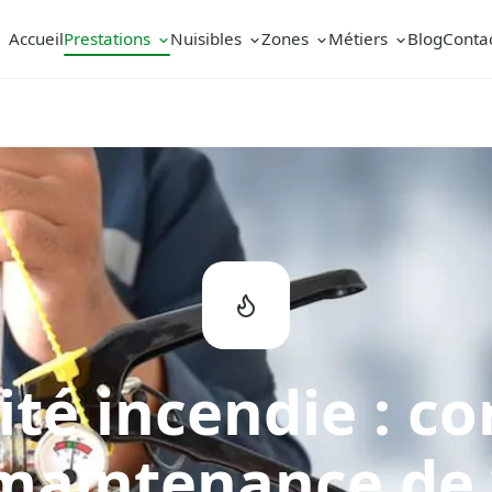
Accueil
Prestations
Nuisibles
Zones
Métiers
Blog
Conta
ité incendie : co
maintenance de