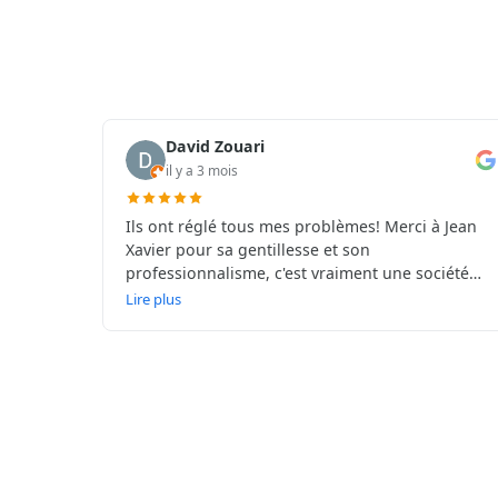
David Zouari
il y a 3 mois
Ils ont réglé tous mes problèmes! Merci à Jean
Xavier pour sa gentillesse et son
professionnalisme, c'est vraiment une société
que je recommande! C est le top du top
Lire plus