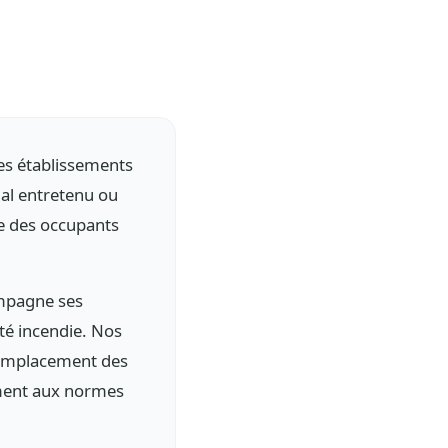
les établissements
mal entretenu ou
ie des occupants
ompagne ses
ité incendie. Nos
e remplacement des
ément aux normes