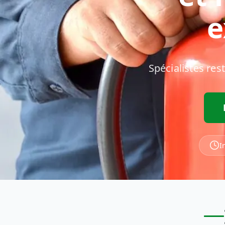
e
Spécialistes res
I