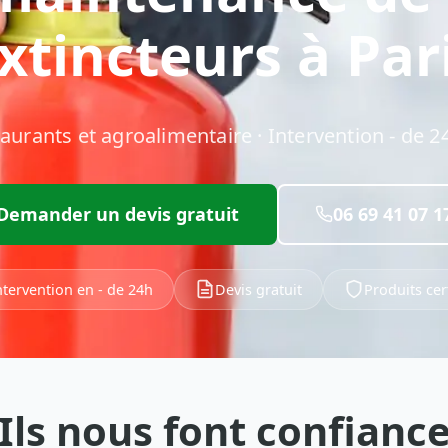
xtincteurs à Par
taurants et agroalimentaire · Intervention - de 24
Demander un devis gratuit
06 69 41 07 1
ntervention en - de 24h
Devis gratuit
Produits cert
Ils nous font confianc