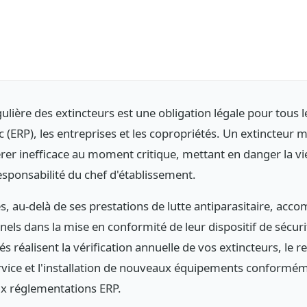
Paris afin d’assainir complètement les zones
concernées. Nous avons également pu
bénéficier de conseils en désinsectisation à Paris
pour éviter toute future infestation. Le devis était
transparent et le suivi rassurant. On sent une
vraie expertise métier et une maîtrise des
protocoles sanitaires. Si vous recherchez un
dératiseur à Paris sérieux pour une dératisation,
gulière des extincteurs est une obligation légale pour tous 
une désinfection ou une désinsectisation à Paris,
c (ERP), les entreprises et les copropriétés. Un extincteur 
vous pouvez faire confiance à Clean On les yeux
fermés. Service professionnel, efficace et
rer inefficace au moment critique, mettant en danger la v
rassurant.
esponsabilité du chef d'établissement.
s, au-delà de ses prestations de lutte antiparasitaire, acc
nels dans la mise en conformité de leur dispositif de sécur
iés réalisent la vérification annuelle de vos extincteurs, l
ervice et l'installation de nouveaux équipements conform
ux réglementations ERP.