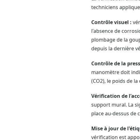
techniciens applique
Contrôle visuel :
vér
l'absence de corrosion
plombage de la goupil
depuis la dernière vé
Contrôle de la press
manomètre doit indiq
(CO2), le poids de l
Vérification de l'acce
support mural. La s
place au-dessus de 
Mise à jour de l'étiq
vérification est app