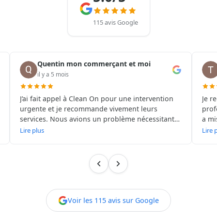
115 avis Google
Quentin mon commerçant et moi
il y a 5 mois
J’ai fait appel à Clean On pour une intervention
Je r
urgente et je recommande vivement leurs
prof
services. Nous avions un problème nécessitant
a mi
un dératiseur à Paris réactif et professionnel, et
pour
Lire plus
Lire 
l’équipe a su intervenir très rapidement. La
a pr
dératisation à Paris a été réalisée avec sérieux,
et b
après un diagnostic précis et des explications
« po
claires sur les solutions mises en place. Les
techniciens sont ponctuels, discrets et très
professionnels. En complément de la
dératisation, ils nous ont conseillé sur la
Voir les 115 avis sur Google
prévention et ont proposé une désinfection à