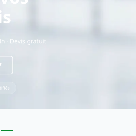
is
h · Devis gratuit
7
ifiés
e