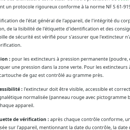
nt un protocole rigoureux conforme à la norme NF S 61-919
ification de l'état général de l'appareil, de l'intégrité du co
, de la lisibilité de l'étiquette d'identification et des consig
le de sécurité est vérifié pour s'assurer que l'extincteur n'a
rification.
ion :
pour les extincteurs à pression permanente (poudre, e
uer une pression dans la zone verte. Pour les extincteurs à
a cartouche de gaz est contrôlé au gramme près.
ssibilité :
l'extincteur doit être visible, accessible et corre
ignalétique normalisée (panneau rouge avec pictogramme bl
chaque appareil.
uette de vérification :
après chaque contrôle conforme, un
osée sur l'appareil, mentionnant la date du contrôle, la date