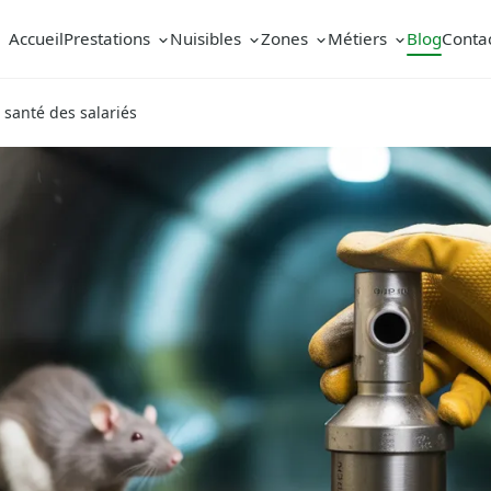
Accueil
Prestations
Nuisibles
Zones
Métiers
Blog
Conta
 santé des salariés