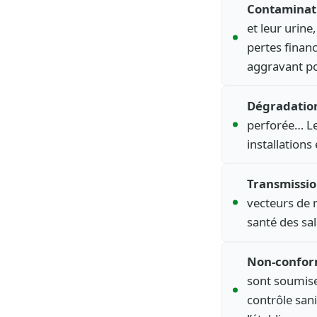
Contaminati
et leur urin
pertes finan
aggravant po
Dégradation
perforée… Les
installations
Transmissio
vecteurs de 
santé des sal
Non-confor
sont soumise
contrôle sani