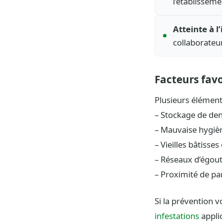
l’établisseme
Atteinte à l
collaborateu
Facteurs favo
Plusieurs élément
– Stockage de den
– Mauvaise hygièn
– Vieilles bâtiss
– Réseaux d’égout
– Proximité de pa
Si la prévention 
infestations
appli