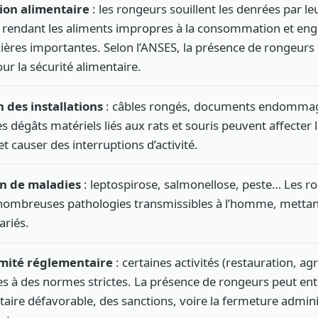
on alimentaire
: les rongeurs souillent les denrées par le
e, rendant les aliments impropres à la consommation et en
cières importantes. Selon l’ANSES, la présence de rongeurs 
ur la sécurité alimentaire.
 des installations
: câbles rongés, documents endommagé
 dégâts matériels liés aux rats et souris peuvent affecter l
 et causer des interruptions d’activité.
n de maladies
: leptospirose, salmonellose, peste… Les r
nombreuses pathologies transmissibles à l’homme, mettant 
ariés.
mité réglementaire
: certaines activités (restauration, ag
s à des normes strictes. La présence de rongeurs peut ent
taire défavorable, des sanctions, voire la fermeture admini