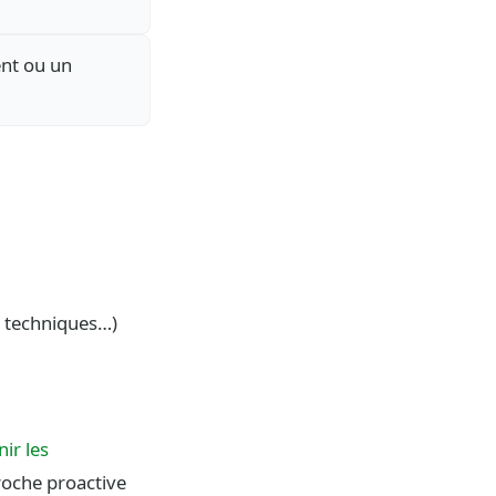
ent ou un
s techniques…)
ir les
roche proactive