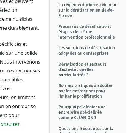
aves et peuvent
La réglementation en vigueur
ériez un
sur la dératisation en Île-de-
France
ce de nuisibles
Processus de dératisation :
blème durablement.
étapes clés d’une
intervention professionnelle
cificités et
Les solutions de dératisation
ie sur une solide
adaptées aux entreprises
. Nous intervenons
Dératisation et secteurs
d’activité : quelles
ure, respectueuses
particularités ?
 sensibles.
Bonnes pratiques à adopter
t vos
par les entreprises pour
limiter la prolifération
eurs, en limitant
on en entreprise
Pourquoi privilégier une
entreprise spécialisée
ment pour
comme CLEAN ON ?
onsultez
Questions fréquentes sur la
.