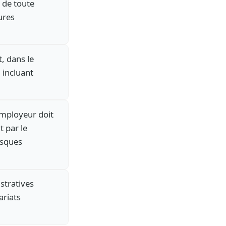
 de toute
ures
t, dans le
 incluant
’employeur doit
t par le
isques
stratives
ariats