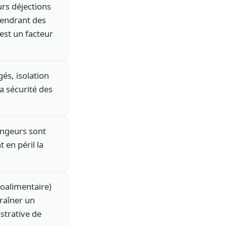
urs déjections
gendrant des
est un facteur
s, isolation
a sécurité des
ongeurs sont
en péril la
roalimentaire)
raîner un
strative de