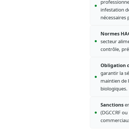
professionne
infestation 
nécessaires p
Normes HA
secteur alime
contrôle, pré
Obligation 
garantir la s
maintien de 
biologiques.
Sanctions
en
(DGCCRF ou D
commerciau