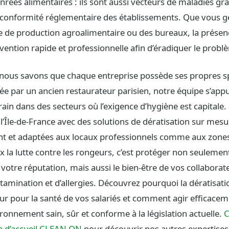
enrées alimentaires : ils sont aussi vecteurs de maladies gr
conformité réglementaire des établissements. Que vous g
te de production agroalimentaire ou des bureaux, la présen
rvention rapide et professionnelle afin d’éradiquer le pro
ous savons que chaque entreprise possède ses propres spé
ée par un ancien restaurateur parisien, notre équipe s’appu
rain dans des secteurs où l’exigence d’hygiène est capitale
 l’Île-de-France avec des solutions de dératisation sur mes
nt et adaptées aux locaux professionnels comme aux zones
x la lutte contre les rongeurs, c’est protéger non seulemen
 votre réputation, mais aussi le bien-être de vos collaborat
ntamination et d’allergies. Découvrez pourquoi la dératisati
ur pour la santé de vos salariés et comment agir efficace
ronnement sain, sûr et conforme à la législation actuelle.
C
e d’accueil CLEAN ON
pour découvrir nos autres expertises