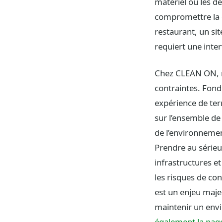
matériel ou les d
compromettre la 
restaurant, un si
requiert une inte
Chez CLEAN ON, n
contraintes. Fond
expérience de ter
sur l’ensemble de
de l’environneme
Prendre au sérieu
infrastructures et
les risques de co
est un enjeu maje
maintenir un envi
également la pag