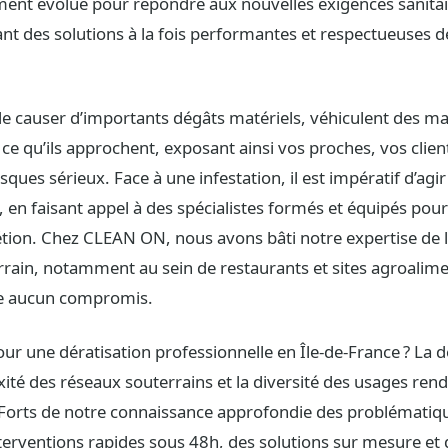
ent évolué pour répondre aux nouvelles exigences sanitai
ant des solutions à la fois performantes et respectueuses d
 de causer d’importants dégâts matériels, véhiculent des ma
ce qu’ils approchent, exposant ainsi vos proches, vos clien
sques sérieux. Face à une infestation, il est impératif d’ag
n faisant appel à des spécialistes formés et équipés pour
crétion. Chez CLEAN ON, nous avons bâti notre expertise de l
errain, notamment au sein de restaurants et sites agroalim
ère aucun compromis.
ur une dératisation professionnelle en Île-de-France ? La d
xité des réseaux souterrains et la diversité des usages re
 Forts de notre connaissance approfondie des problématiqu
erventions rapides sous 48h, des solutions sur mesure et 