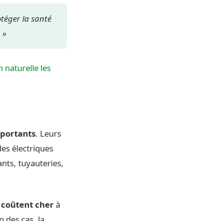
otéger la santé
 »
naturelle les
mportants
. Leurs
es électriques
ants, tuyauteries,
 coûtent cher
à
n des cas, la