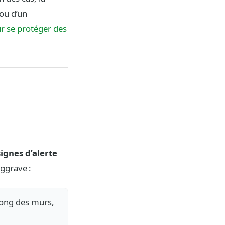
ou d’un
ur se protéger des
signes d’alerte
aggrave :
long des murs,