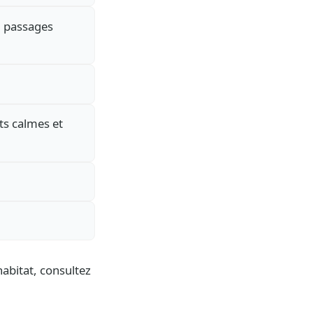
ou passages
its calmes et
habitat, consultez