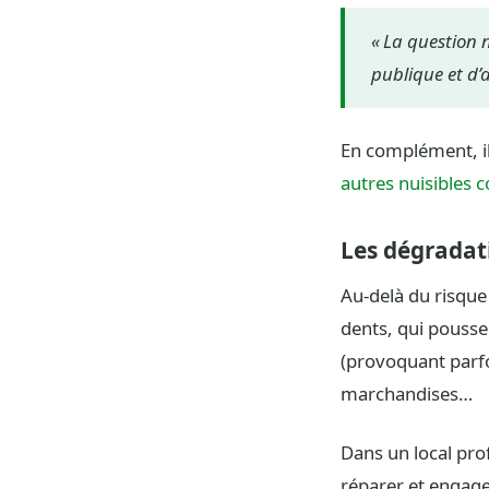
« La question n
publique et d’a
En complément, il
autres nuisibles 
Les dégradati
Au-delà du risque 
dents, qui pousse
(provoquant parfo
marchandises…
Dans un local pr
réparer et engagen