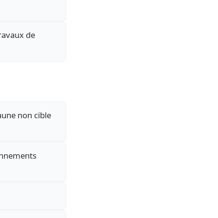
travaux de
aune non cible
ronnements