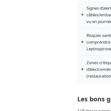
Signes d’aler
câbles/embal
vu en journé
Risques sanit
comprendre l
Leptospirose
Zones critiq
d’électroména
(restauration
Les bons g
1) Évitez la paniq