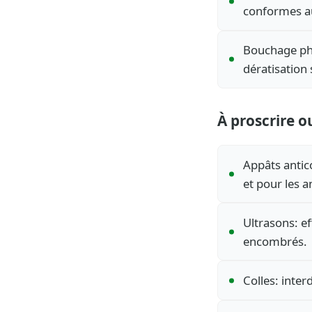
conformes au
Bouchage phys
dératisation 
À proscrire ou
Appâts antico
et pour les a
Ultrasons: e
encombrés.
Colles: inter