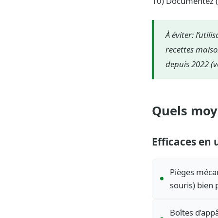
10) Documentez (p
À éviter: l’uti
recettes maiso
depuis 2022 (vo
Quels moye
Efficaces en
Pièges mécan
souris) bien 
Boîtes d’appâ