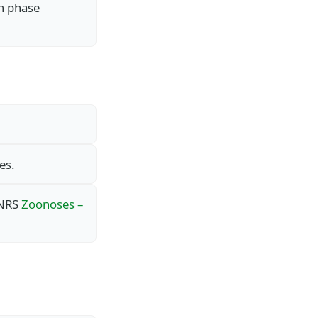
en phase
es.
INRS
Zoonoses –