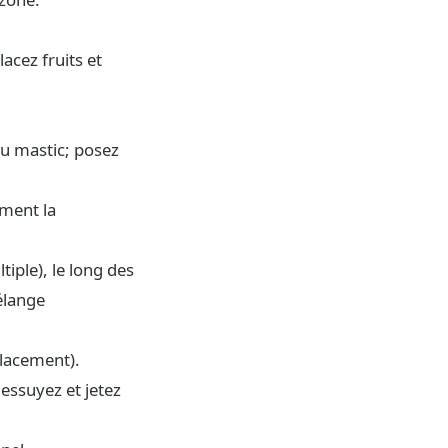
acez fruits et
au mastic; posez
ement la
iple), le long des
élange
placement).
 essuyez et jetez