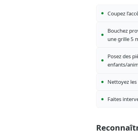
Coupez l’accè
Bouchez provi
une grille 5
Posez des pi
enfants/ani
Nettoyez les
Faites interv
Reconnaîtr