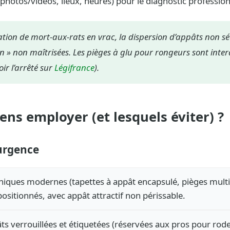
hotos/vidéos, lieux, heures) pour le diagnostic profession
lisation de mort-aux-rats en vrac, la dispersion d’appâts non séc
n » non maîtrisées. Les pièges à glu pour rongeurs sont inter
ir l’arrêté sur
Légifrance
).
ns employer (et lesquels éviter) ?
 urgence
iques modernes (tapettes à appât encapsulé, pièges mult
positionnés, avec appât attractif non périssable.
ts verrouillées et étiquetées (réservées aux pros pour rode