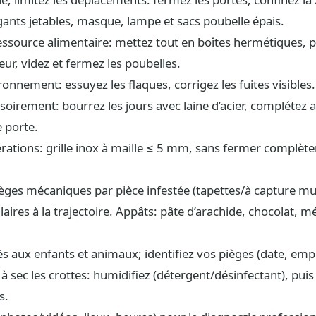
gants jetables, masque, lampe et sacs poubelle épais.
essource alimentaire: mettez tout en boîtes hermétiques, pl
eur, videz et fermez les poubelles.
ronnement: essuyez les flaques, corrigez les fuites visibles.
soirement: bourrez les jours avec laine d’acier, complétez 
 porte.
aérations: grille inox à maille ≤ 5 mm, sans fermer complèt
ièges mécaniques par pièce infestée (tapettes/à capture mult
aires à la trajectoire. Appâts: pâte d’arachide, chocolat, m
cès aux enfants et animaux; identifiez vos pièges (date, em
à sec les crottes: humidifiez (détergent/désinfectant), puis
s.