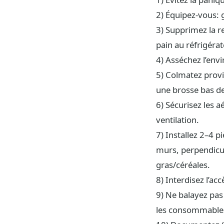
2) Équipez-vous: 
3) Supprimez la r
pain au réfrigérat
4) Asséchez l’envi
5) Colmatez provi
une brosse bas de
6) Sécurisez les 
ventilation.
7) Installez 2–4 p
murs, perpendicul
gras/céréales.
8) Interdisez l’ac
9) Ne balayez pas 
les consommable