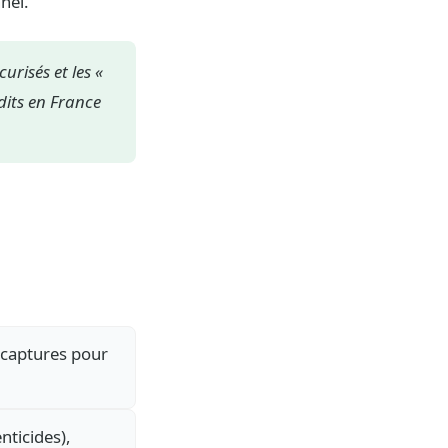
nel.
urisés et les «
dits en France
icaptures pour
nticides),