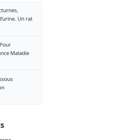
octurnes,
’urine. Un rat
 Pour
ance Maladie
essous
on
es
 zone.