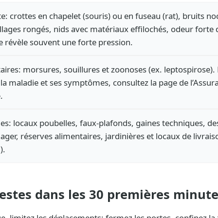
te: crottes en chapelet (souris) ou en fuseau (rat), bruits n
lages rongés, nids avec matériaux effilochés, odeur forte d
e révèle souvent une forte pression.
aires: morsures, souillures et zoonoses (ex. leptospirose).
a maladie et ses symptômes, consultez la page de l’Assur
.
ues: locaux poubelles, faux-plafonds, gaines techniques, d
ger, réserves alimentaires, jardinières et locaux de livrais
).
estes dans les 30 premières minut
ue, limitez les déplacements: fermez les portes, confinez la