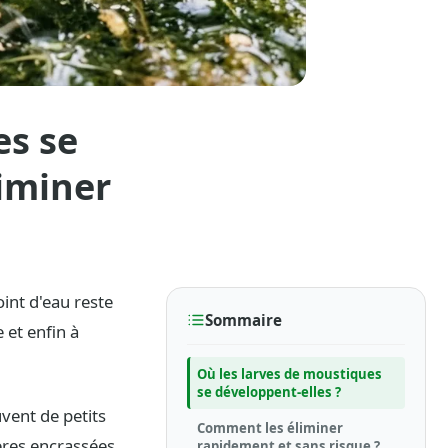
es se
iminer
int d'eau reste
Sommaire
 et enfin à
Où les larves de moustiques
se développent-elles ?
vent de petits
Comment les éliminer
ères encrassées.
rapidement et sans risque ?