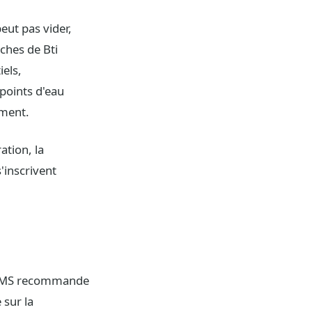
eut pas vider,
ches de Bti
iels,
 points d'eau
ement.
ation, la
'inscrivent
 L'OMS recommande
 sur la