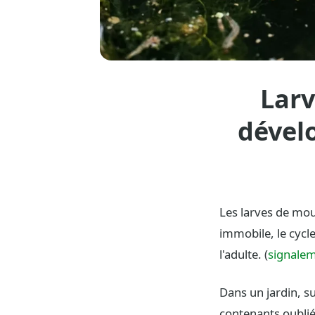
Larv
dével
Les larves de mou
immobile, le cycle
l'adulte. (
signalem
Dans un jardin, s
contenants oublié