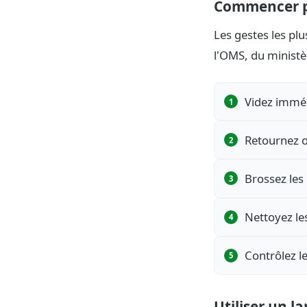
Commencer pa
Les gestes les pl
l'OMS, du ministèr
Videz immédi
Retournez ou
Brossez les
Nettoyez le
Contrôlez l
Utiliser un l