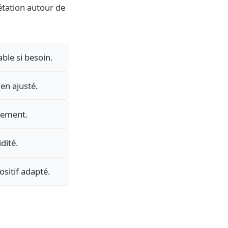
étation autour de
ble si besoin.
en ajusté.
lement.
dité.
sitif adapté.