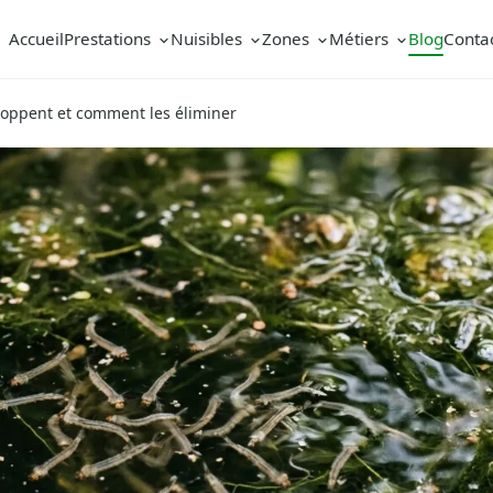
Accueil
Prestations
Nuisibles
Zones
Métiers
Blog
Conta
eloppent et comment les éliminer