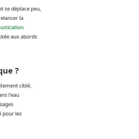
et se déplace peu,
elancer la
stication
aptée aux abords
que ?
itement ciblé.
ans l'eau
usages
é pour les