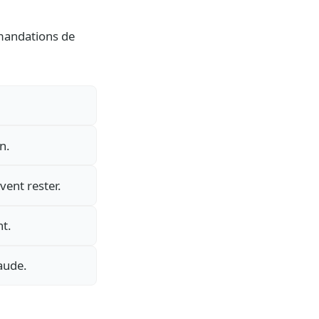
mmandations de
n.
vent rester.
nt.
aude.