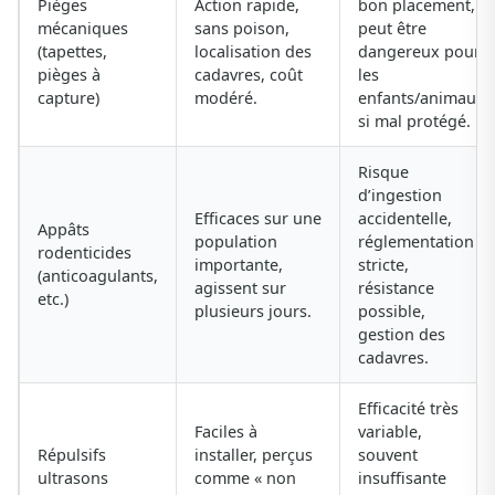
Pièges
Action rapide,
bon placement,
mécaniques
sans poison,
peut être
(tapettes,
localisation des
dangereux pour
pièges à
cadavres, coût
les
capture)
modéré.
enfants/animaux
si mal protégé.
Risque
d’ingestion
Efficaces sur une
accidentelle,
Appâts
population
réglementation
rodenticides
importante,
stricte,
(anticoagulants,
agissent sur
résistance
etc.)
plusieurs jours.
possible,
gestion des
cadavres.
Efficacité très
Faciles à
variable,
Répulsifs
installer, perçus
souvent
ultrasons
comme « non
insuffisante