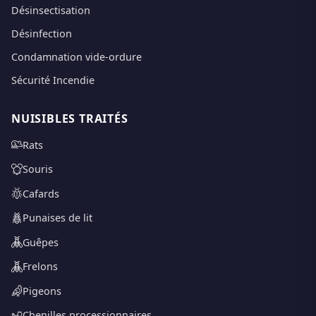
Désinsectisation
Désinfection
Condamnation vide-ordure
Sécurité Incendie
NUISIBLES TRAITÉS
Rats
Souris
Cafards
Punaises de lit
Guêpes
Frelons
Pigeons
Chenilles processionnaires